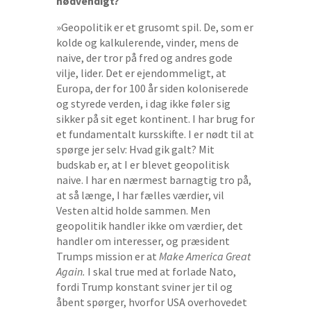
nødvendigt?
»Geopolitik er et grusomt spil. De, som er
kolde og kalkulerende, vinder, mens de
naive, der tror på fred og andres gode
vilje, lider. Det er ejendommeligt, at
Europa, der for 100 år siden koloniserede
og styrede verden, i dag ikke føler sig
sikker på sit eget kontinent. I har brug for
et fundamentalt kursskifte. I er nødt til at
spørge jer selv: Hvad gik galt? Mit
budskab er, at I er blevet geopolitisk
naive. I har en nærmest barnagtig tro på,
at så længe, I har fælles værdier, vil
Vesten altid holde sammen. Men
geopolitik handler ikke om værdier, det
handler om interesser, og præsident
Trumps mission er at
Make America Great
Again.
I skal true med at forlade Nato,
fordi Trump konstant sviner jer til og
åbent spørger, hvorfor USA overhovedet